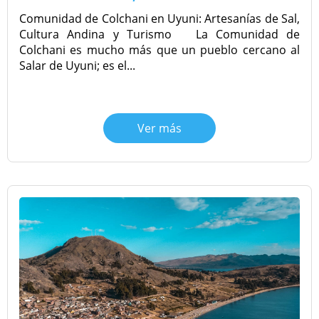
Tour Salar de Uyuni desde La Paz en
CONTACTANOS
Vuelo | 2D/1N
Tour Salar de Uyuni 1 día
Comunidad de Colchani en Uyuni: Artesanías de Sal,
Tour Salar de Uyuni desde Sucre en
Cultura Andina y Turismo La Comunidad de
Vuelo
Colchani es mucho más que un pueblo cercano al
Salar de Uyuni; es el...
Tour Salar de Uyuni desde San Pedro
de Atacama en vuelo
Ver más
Tour Salar de Uyuni desde
Cochabamba en Vuelo | 2D/1N