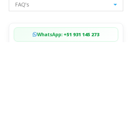
FAQ's
WhatsApp:
+51 931 145 273
Duración:
2 Días / 1 Noche
Tamaño del Grupo:
10 - 12 personas
Dificultad:
Moderado
Tipo de Servicio:
Servicio de Grupo
5.0
de
+595
comentarios