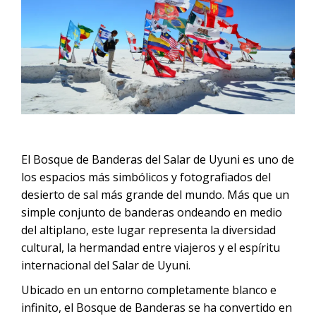
CONTACTANOS
Noche
Tour Salar de Uyuni desde La Paz en
Tour Salar de Uyuni 1 día
Vuelo | 2D/1N
Tour Salar de Uyuni desde Sucre en
Vuelo
Tour Salar de Uyuni desde San
Pedro de Atacama en vuelo
Tour Salar de Uyuni desde
El Bosque de Banderas del Salar de Uyuni es uno de
Cochabamba en Vuelo | 2D/1N
los espacios más simbólicos y fotografiados del
desierto de sal más grande del mundo. Más que un
simple conjunto de banderas ondeando en medio
del altiplano, este lugar representa la diversidad
cultural, la hermandad entre viajeros y el espíritu
internacional del Salar de Uyuni.
Ubicado en un entorno completamente blanco e
infinito, el Bosque de Banderas se ha convertido en