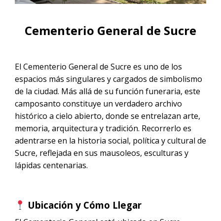
CONTACTANOS
Noche
Tour Salar de Uyuni desde La Paz en
Tour Salar de Uyuni 1 día
Vuelo | 2D/1N
Cementerio General de Sucre
Tour Salar de Uyuni desde Sucre en
Vuelo
El Cementerio General de Sucre es uno de los
Tour Salar de Uyuni desde San
espacios más singulares y cargados de simbolismo
Pedro de Atacama en vuelo
de la ciudad. Más allá de su función funeraria, este
camposanto constituye un verdadero archivo
Tour Salar de Uyuni desde
histórico a cielo abierto, donde se entrelazan arte,
Cochabamba en Vuelo | 2D/1N
memoria, arquitectura y tradición. Recorrerlo es
adentrarse en la historia social, política y cultural de
Sucre, reflejada en sus mausoleos, esculturas y
lápidas centenarias.
Ubicación y Cómo Llegar