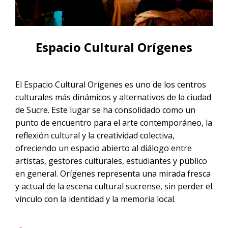
CONTACTANOS
Noche
Tour Salar de Uyuni desde La Paz en
Tour Salar de Uyuni 1 día
Vuelo | 2D/1N
Tour Salar de Uyuni desde Sucre en
Espacio Cultural Orígenes
Vuelo
Tour Salar de Uyuni desde San
Pedro de Atacama en vuelo
El Espacio Cultural Orígenes es uno de los centros
culturales más dinámicos y alternativos de la ciudad
Tour Salar de Uyuni desde
de Sucre. Este lugar se ha consolidado como un
Cochabamba en Vuelo | 2D/1N
punto de encuentro para el arte contemporáneo, la
reflexión cultural y la creatividad colectiva,
ofreciendo un espacio abierto al diálogo entre
artistas, gestores culturales, estudiantes y público
en general. Orígenes representa una mirada fresca
y actual de la escena cultural sucrense, sin perder el
vínculo con la identidad y la memoria local.