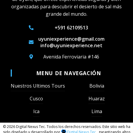
organizadas para descubrir el desierto de sal más
grande del mundo.
+591 62109513
uyuniexperience@gmail.com
info@uyuniexperience.net
Avenida Ferroviaria #146
MENU DE NAVEGACIÓN
Nuestros Ultimos Tours
Bolivia
Cusco
Huaraz
Ica
Lima
© 2026 Digital Nexus Tec. Todos los derechos reservados. Este sitio web ha
sido diseñado y desarrollado por
Digital Nexus Tec
, garantizando altos