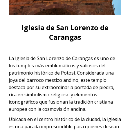
CONTACTANOS
Noche
Tour Salar de Uyuni desde La Paz en
Tour Salar de Uyuni 1 día
Vuelo | 2D/1N
Tour Salar de Uyuni desde Sucre en
Vuelo
Iglesia de San Lorenzo de
Carangas
Tour Salar de Uyuni desde San
Pedro de Atacama en vuelo
La Iglesia de San Lorenzo de Carangas es uno de
Tour Salar de Uyuni desde
los templos más emblemáticos y valiosos del
Cochabamba en Vuelo | 2D/1N
patrimonio histórico de Potosí. Considerada una
joya del barroco mestizo andino, este templo
destaca por su extraordinaria portada de piedra,
rica en simbolismo religioso y elementos
iconográficos que fusionan la tradición cristiana
europea con la cosmovisión andina.
Ubicada en el centro histórico de la ciudad, la iglesia
es una parada imprescindible para quienes desean