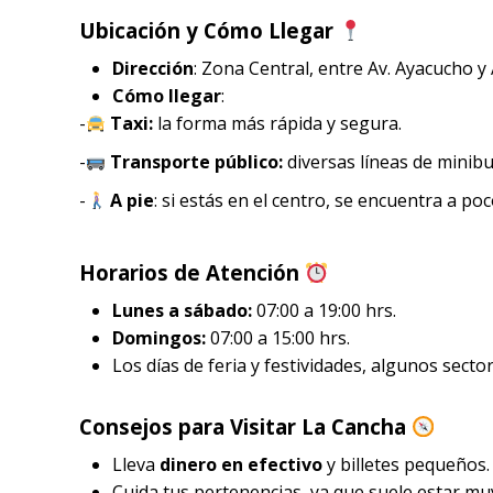
Ubicación y Cómo Llegar
Dirección
: Zona Central, entre Av. Ayacucho
Cómo llegar
:
-
Taxi:
la forma más rápida y segura.
-
Transporte público:
diversas líneas de minibu
-
A pie
: si estás en el centro, se encuentra a p
Horarios de Atención
Lunes a sábado:
07:00 a 19:00 hrs.
Domingos:
07:00 a 15:00 hrs.
Los días de feria y festividades, algunos secto
Consejos para Visitar La Cancha
Lleva
dinero en efectivo
y billetes pequeños.
Cuida tus pertenencias, ya que suele estar mu