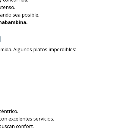
xtenso.
ando sea posible.
chabambina.
mida. Algunos platos imperdibles:
céntrico.
n excelentes servicios.
buscan confort.