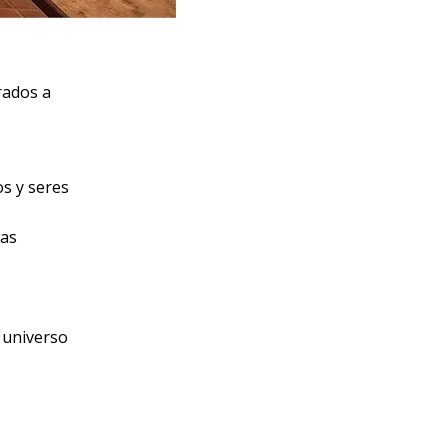
rados a
os y seres
las
l universo