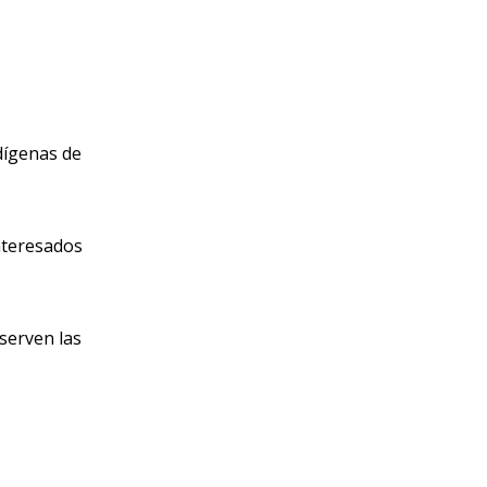
ndígenas de
nteresados
serven las