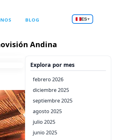
Choose
ANOS
BLOG
ES
▾
a
language
movisión Andina
Explora por mes
febrero 2026
diciembre 2025
septiembre 2025
agosto 2025
julio 2025
junio 2025