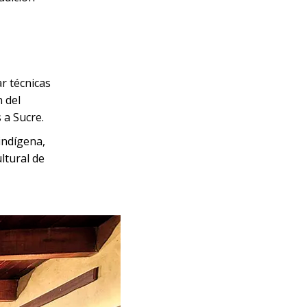
r técnicas
n del
 a Sucre.
indígena,
ltural de