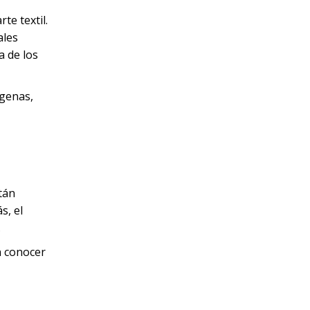
te textil.
ales
a de los
ígenas,
tán
s, el
.
n conocer