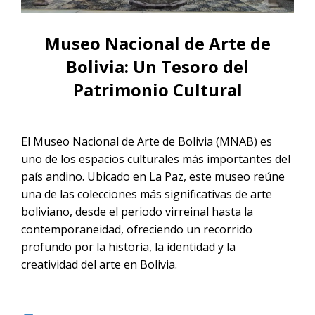
CONTACTANOS
Noche
Tour Salar de Uyuni desde La Paz en
Tour Salar de Uyuni 1 día
Vuelo | 2D/1N
Museo Nacional de Arte de
Tour Salar de Uyuni desde Sucre en
Vuelo
Bolivia: Un Tesoro del
Patrimonio Cultural
Tour Salar de Uyuni desde San
Pedro de Atacama en vuelo
El Museo Nacional de Arte de Bolivia (MNAB) es
Tour Salar de Uyuni desde
uno de los espacios culturales más importantes del
Cochabamba en Vuelo | 2D/1N
país andino. Ubicado en La Paz, este museo reúne
una de las colecciones más significativas de arte
boliviano, desde el periodo virreinal hasta la
contemporaneidad, ofreciendo un recorrido
profundo por la historia, la identidad y la
creatividad del arte en Bolivia.