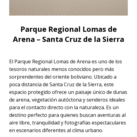
CONTACTANOS
Noche
Tour Salar de Uyuni desde La Paz en
Tour Salar de Uyuni 1 día
Vuelo | 2D/1N
Tour Salar de Uyuni desde Sucre en
Vuelo
Parque Regional Lomas de
Arena – Santa Cruz de la Sierra
Tour Salar de Uyuni desde San
Pedro de Atacama en vuelo
El Parque Regional Lomas de Arena es uno de los
Tour Salar de Uyuni desde
tesoros naturales menos conocidos pero más
Cochabamba en Vuelo | 2D/1N
sorprendentes del oriente boliviano. Ubicado a
poca distancia de Santa Cruz de la Sierra, este
espacio protegido ofrece un paisaje único de dunas
de arena, vegetación autóctona y senderos ideales
para el contacto directo con la naturaleza. Es un
destino perfecto para quienes buscan aventuras al
aire libre, tranquilidad y fotografías espectaculares
en escenarios diferentes al clima urbano.