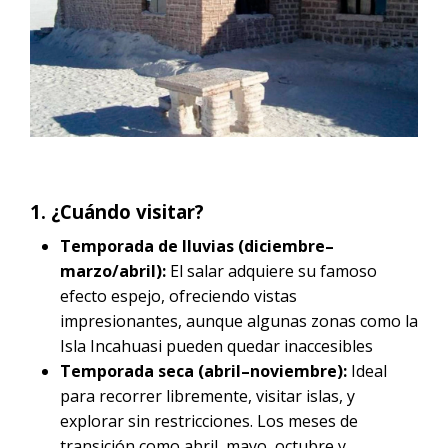
CONTACTANOS
Noche
Tour Salar de Uyuni desde La Paz en
Tour Salar de Uyuni 1 día
Vuelo | 2D/1N
Tour Salar de Uyuni desde Sucre en
Vuelo
Tour Salar de Uyuni desde San
Pedro de Atacama en vuelo
1. ¿Cuándo visitar?
Tour Salar de Uyuni desde
Cochabamba en Vuelo | 2D/1N
Temporada de lluvias (diciembre–
marzo/abril):
El salar adquiere su famoso
efecto espejo, ofreciendo vistas
impresionantes, aunque algunas zonas como la
Isla Incahuasi pueden quedar inaccesibles
Temporada seca (abril–noviembre):
Ideal
para recorrer libremente, visitar islas, y
explorar sin restricciones. Los meses de
transición como abril, mayo, octubre y