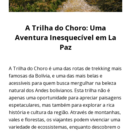
CONTACTANOS
Uyuni e pelas lagoas do Altiplano
Excursão ao Salar de Uyuni saindo
de Sucre
Excursão ao Salar de Uyuni: 3 dias /
2 noites
A Trilha do Choro: Uma
Aventura Inesquecível em La
Excursão pela Rota Branca | De
Paz
Cusco a Uyuni em 3 dias
Excursão ao Salar de Uyuni saindo
A Trilha do Choro é uma das rotas de trekking mais
de Puno
famosas da Bolívia, e uma das mais belas e
acessíveis para quem busca mergulhar na beleza
natural dos Andes bolivianos. Esta trilha não é
apenas uma oportunidade para apreciar paisagens
espetaculares, mas também para explorar a rica
história e cultura da região. Através de montanhas,
vales e florestas, os viajantes podem vivenciar uma
variedade de ecossistemas, enquanto descobrem o