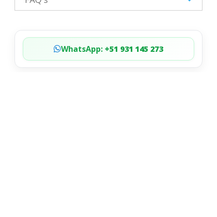
WhatsApp:
+51 931 145 273
Duración:
Full day
Tamaño del Grupo:
10-12 pessoas
Dificultad:
Moderado
Alojamiento:
Não inclui
Tipo de Servicio:
Serviço de grupo
5.0
de
+595
comentarios