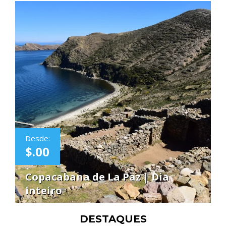
Desde:
$.00
Copacabana de La Paz | Dia
inteiro
DESTAQUES