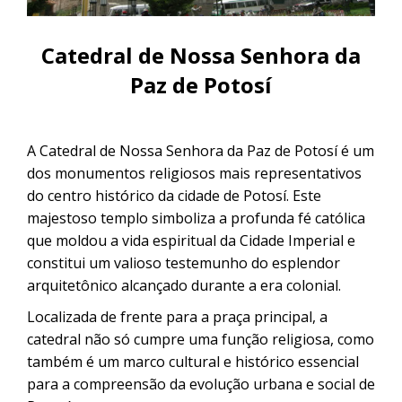
CONTACTANOS
Uyuni e pelas lagoas do Altiplano
Excursão ao Salar de Uyuni saindo
Catedral de Nossa Senhora da
de Sucre
Excursão ao Salar de Uyuni: 3 dias /
2 noites
Paz de Potosí
Excursão pela Rota Branca | De
Cusco a Uyuni em 3 dias
A Catedral de Nossa Senhora da Paz de Potosí é um
dos monumentos religiosos mais representativos
Excursão ao Salar de Uyuni saindo
do centro histórico da cidade de Potosí. Este
de Puno
majestoso templo simboliza a profunda fé católica
que moldou a vida espiritual da Cidade Imperial e
constitui um valioso testemunho do esplendor
arquitetônico alcançado durante a era colonial.
Localizada de frente para a praça principal, a
catedral não só cumpre uma função religiosa, como
também é um marco cultural e histórico essencial
para a compreensão da evolução urbana e social de