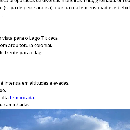
sca preparados de diversas maneiras: frita, grelhada, em s
 (sopa de peixe andina), quinoa real em ensopados e bebi
).
 vista para o Lago Titicaca.
m arquitetura colonial.
 frente para o lago.
 é intensa em altitudes elevadas.
de.
 alta
temporada
.
 e caminhadas.