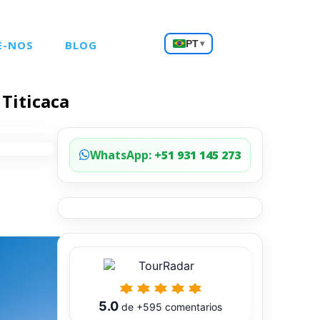
Escolha
E-NOS
BLOG
PT
▾
um
idioma
Titicaca
WhatsApp:
+51 931 145 273
5.0
de
+595
comentarios