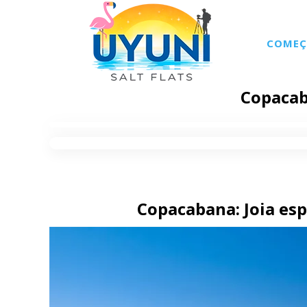
COMEÇ
Copacab
Copacabana: Joia espi