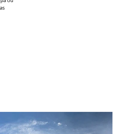
opa ou
das