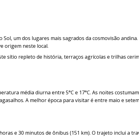
do Sol, um dos lugares mais sagrados da cosmovisão andina
ve origem neste local.
e sítio repleto de história, terraços agrícolas e trilhas ceri
ratura média diurna entre 5°C e 17°C. As noites costumam 
 agasalhos. A melhor época para visitar é entre maio e sete
ras e 30 minutos de ônibus (151 km). O trajeto inclui a tra