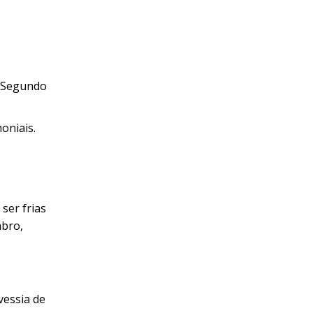
. Segundo
moniais.
ser frias
mbro,
vessia de