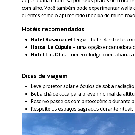
Copacabana é famosa por seus pratos de truta fre
com alho. Você também pode experimentar wallake
quentes como o api morado (bebida de milho roxo
Hotéis recomendados
Hotel Rosario del Lago
– hotel 4 estrelas com
Hostal La Cúpula
– uma opção encantadora co
Hotel Las Olas
– um eco-lodge com cabanas de
Dicas de viagem
Leve protetor solar e óculos de sol: a radiação
Beba chá de coca para prevenir o mal da altitu
Reserve passeios com antecedência durante a
Respeite os espaços sagrados durante rituais