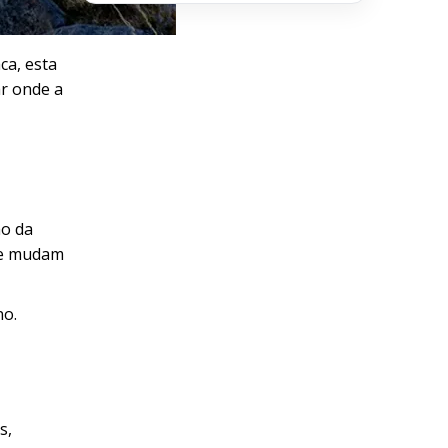
ca, esta
ar onde a
ão da
que mudam
no.
s,