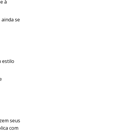
 e à
 ainda se
 estilo
e
azem seus
ólica com