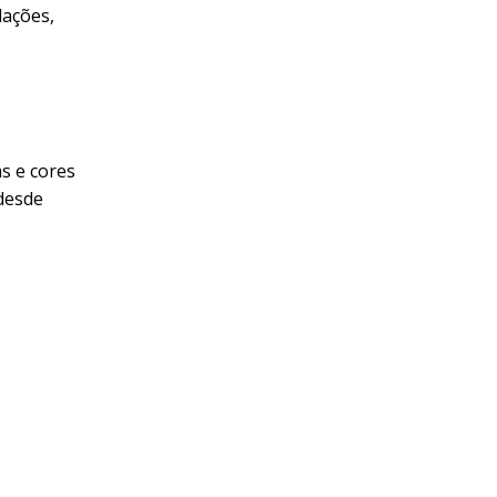
lações,
s e cores
desde