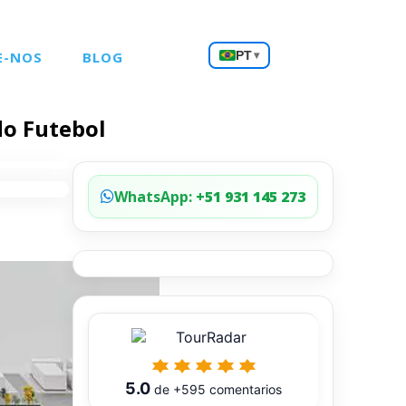
Escolha
E-NOS
BLOG
PT
▾
um
idioma
do Futebol
WhatsApp:
+51 931 145 273
5.0
de
+595
comentarios