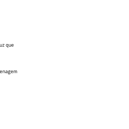
ruz que
omenagem