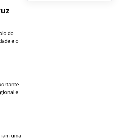
ruz
olo do
dade e o
portante
gional e
criam uma