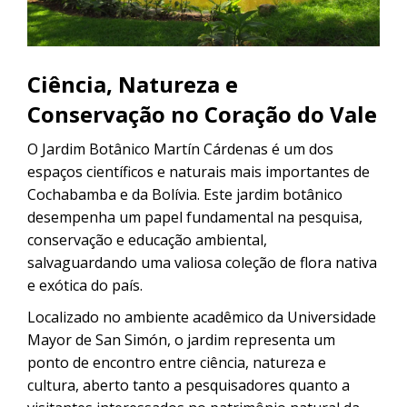
CONTACTANOS
Uyuni e pelas lagoas do Altiplano
Excursão ao Salar de Uyuni saindo
de Sucre
Excursão ao Salar de Uyuni: 3 dias /
Ciência, Natureza e
2 noites
Conservação no Coração do Vale
Excursão pela Rota Branca | De
Cusco a Uyuni em 3 dias
O Jardim Botânico Martín Cárdenas é um dos
espaços científicos e naturais mais importantes de
Cochabamba e da Bolívia. Este jardim botânico
Excursão ao Salar de Uyuni saindo
de Puno
desempenha um papel fundamental na pesquisa,
conservação e educação ambiental,
salvaguardando uma valiosa coleção de flora nativa
e exótica do país.
Localizado no ambiente acadêmico da Universidade
Mayor de San Simón, o jardim representa um
ponto de encontro entre ciência, natureza e
cultura, aberto tanto a pesquisadores quanto a