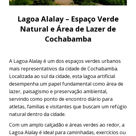
CONTACTANOS
Uyuni e pelas lagoas do Altiplano
Excursão ao Salar de Uyuni saindo
Lagoa Alalay – Espaço Verde
de Sucre
Excursão ao Salar de Uyuni: 3 dias /
2 noites
Natural e Área de Lazer de
Cochabamba
Excursão pela Rota Branca | De
Cusco a Uyuni em 3 dias
A Lagoa Alalay é um dos espaços verdes urbanos
Excursão ao Salar de Uyuni saindo
mais representativos da cidade de Cochabamba.
de Puno
Localizada ao sul da cidade, esta lagoa artificial
desempenha um papel fundamental como área de
lazer, paisagismo e preservação ambiental,
servindo como ponto de encontro diário para
atletas, famílias e visitantes que buscam um refúgio
natural dentro da cidade.
Com um amplo calçadão e áreas verdes ao redor, a
Lagoa Alalay é ideal para caminhadas, exercícios ou