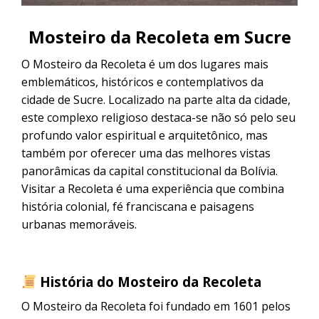
CONTACTANOS
Uyuni e pelas lagoas do Altiplano
Excursão ao Salar de Uyuni saindo
Mosteiro da Recoleta em Sucre
de Sucre
Excursão ao Salar de Uyuni: 3 dias /
2 noites
O Mosteiro da Recoleta é um dos lugares mais
emblemáticos, históricos e contemplativos da
cidade de Sucre. Localizado na parte alta da cidade,
Excursão pela Rota Branca | De
Cusco a Uyuni em 3 dias
este complexo religioso destaca-se não só pelo seu
profundo valor espiritual e arquitetônico, mas
também por oferecer uma das melhores vistas
Excursão ao Salar de Uyuni saindo
de Puno
panorâmicas da capital constitucional da Bolívia.
Visitar a Recoleta é uma experiência que combina
história colonial, fé franciscana e paisagens
urbanas memoráveis.
História do Mosteiro da Recoleta
O Mosteiro da Recoleta foi fundado em 1601 pelos