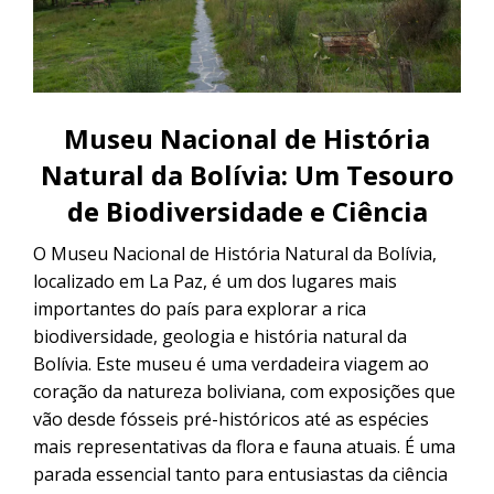
CONTACTANOS
Uyuni e pelas lagoas do Altiplano
Excursão ao Salar de Uyuni saindo
de Sucre
Excursão ao Salar de Uyuni: 3 dias /
2 noites
Museu Nacional de História
Excursão pela Rota Branca | De
Natural da Bolívia: Um Tesouro
Cusco a Uyuni em 3 dias
de Biodiversidade e Ciência
Excursão ao Salar de Uyuni saindo
O Museu Nacional de História Natural da Bolívia,
de Puno
localizado em La Paz, é um dos lugares mais
importantes do país para explorar a rica
biodiversidade, geologia e história natural da
Bolívia. Este museu é uma verdadeira viagem ao
coração da natureza boliviana, com exposições que
vão desde fósseis pré-históricos até as espécies
mais representativas da flora e fauna atuais. É uma
parada essencial tanto para entusiastas da ciência