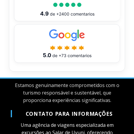
4.9
de
+2400
comentarios
5.0
de
+73
comentarios
Estamos genuinamente comprometidos com o
turismo responsável e sustentável, que
proporciona experiências significativas.
CONTATO PARA INFORMAÇÕES
Uma agência de viagens especializada em
excursões ao Salar de Uyuni, oferecendo