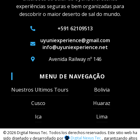
experiências seguras e bem organizadas para
descobrir o maior deserto de sal do mundo.
+591 62109513
uyuniexperience@gmail.com
info@uyuniexperience.net
Avenida Railway nº 146
MENU DE NAVEGAÇÃO
Nuestros Ultimos Tours
Bolivia
Cusco
Huaraz
Ica
Lima
© 2026 Digital Nexus Tec. Todos los derechos reservados. Este sitio web ha
sido diseñado y desarrollado por
Digital Nexus Tec
, garantizando altos