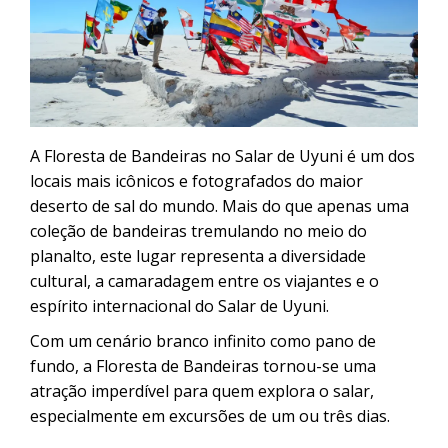
CONTACTANOS
Uyuni e pelas lagoas do Altiplano
Excursão ao Salar de Uyuni saindo
de Sucre
Excursão ao Salar de Uyuni: 3 dias /
2 noites
Excursão pela Rota Branca | De
A Floresta de Bandeiras no Salar de Uyuni é um dos
Cusco a Uyuni em 3 dias
locais mais icônicos e fotografados do maior
deserto de sal do mundo. Mais do que apenas uma
Excursão ao Salar de Uyuni saindo
coleção de bandeiras tremulando no meio do
de Puno
planalto, este lugar representa a diversidade
cultural, a camaradagem entre os viajantes e o
espírito internacional do Salar de Uyuni.
Com um cenário branco infinito como pano de
fundo, a Floresta de Bandeiras tornou-se uma
atração imperdível para quem explora o salar,
especialmente em excursões de um ou três dias.