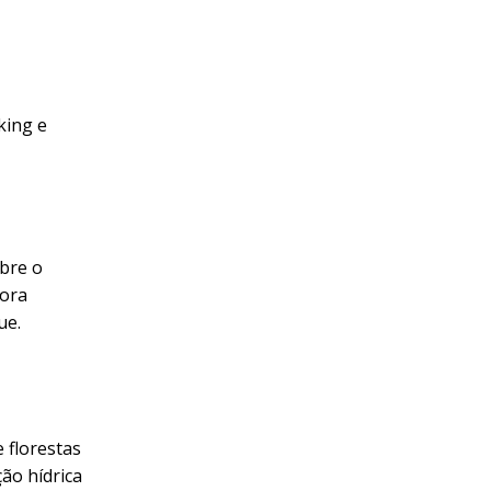
king e
bre o
tora
ue.
 florestas
ão hídrica