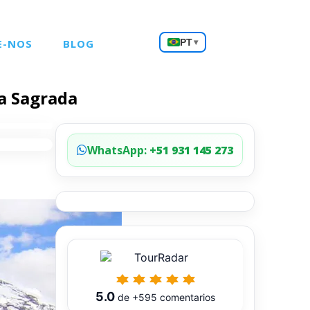
Escolha
E-NOS
BLOG
PT
▾
um
idioma
a Sagrada
WhatsApp:
+51 931 145 273
5.0
de
+595
comentarios