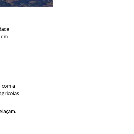
dade
e em
o com a
agrícolas
elaçam.