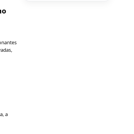
no
ionantes
vadas,
a, a