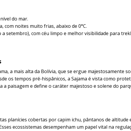
nível do mar.
a, com noites muito frias, abaixo de 0°C.
 a setembro), com céu limpo e melhor visibilidade para trek
s
ma, a mais alta da Bolívia, que se ergue majestosamente so
de os tempos pré-hispânicos, a Sajama é vista como prote
ina a paisagem e define o caráter majestoso e solene do parq
as planícies cobertas por capim ichu, pântanos de altitude e
 Esses ecossistemas desempenham um papel vital na regulaç