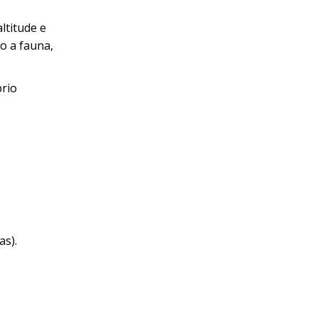
ltitude e
o a fauna,
brio
as).