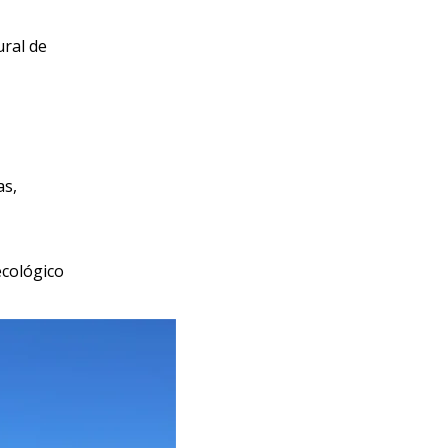
ral de
as,
ecológico