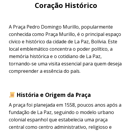
CONTACTANOS
Coração Histórico
Uyuni e pelas lagoas do Altiplano
Excursão ao Salar de Uyuni saindo
de Sucre
Excursão ao Salar de Uyuni: 3 dias /
2 noites
A Praça Pedro Domingo Murillo, popularmente
conhecida como Praça Murillo, é o principal espaço
cívico e histórico da cidade de La Paz, Bolívia. Este
Excursão pela Rota Branca | De
Cusco a Uyuni em 3 dias
local emblemático concentra o poder político, a
memória histórica e o cotidiano de La Paz,
Excursão ao Salar de Uyuni saindo
tornando-se uma visita essencial para quem deseja
de Puno
compreender a essência do país.
História e Origem da Praça
A praça foi planejada em 1558, poucos anos após a
fundação de La Paz, seguindo o modelo urbano
colonial espanhol que estabelecia uma praça
central como centro administrativo, religioso e